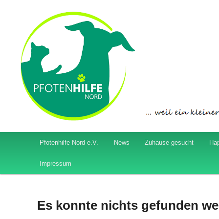
Hilfe für Hunde und Katzen
Pfotenhilfe Nord
Hauptmenü
Pfotenhilfe Nord e.V.
News
Zuhause gesucht
Ha
Zum
Zum
Impressum
Inhalt
sekundären
wechseln
Inhalt
Es konnte nichts gefunden we
wechseln