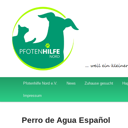
Hilfe für Hunde und Katzen
Pfotenhilfe Nord
Hauptmenü
Pfotenhilfe Nord e.V.
News
Zuhause gesucht
Ha
Zum
Zum
Impressum
Inhalt
sekundären
wechseln
Inhalt
Perro de Agua Español
wechseln