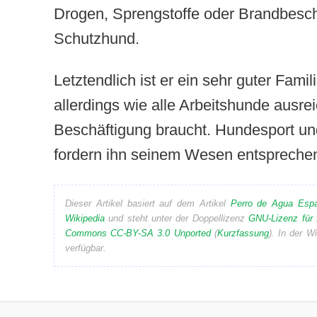
Drogen, Sprengstoffe oder Brandbeschl
Schutzhund.
Letztendlich ist er ein sehr guter Fami
allerdings wie alle Arbeitshunde aus
Beschäftigung braucht. Hundesport un
fordern ihn seinem Wesen entspreche
Dieser Artikel basiert auf dem Artikel
Perro de Agua Espa
Wikipedia
und steht unter der Doppellizenz
GNU-Lizenz für 
Commons CC-BY-SA 3.0 Unported
(
Kurzfassung
). In der W
verfügbar.