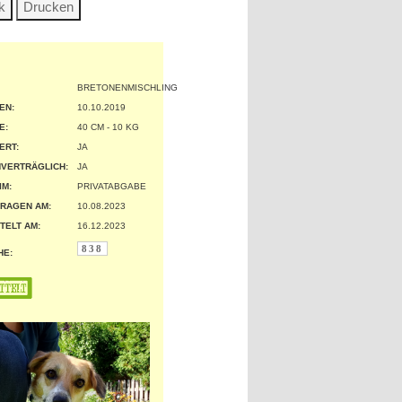
BRETONENMISCHLING
EN:
10.10.2019
:
40 CM - 10 KG
ERT:
JA
VERTRÄGLICH:
JA
IM:
PRIVATABGABE
RAGEN AM:
10.08.2023
TELT AM:
16.12.2023
838
HE: