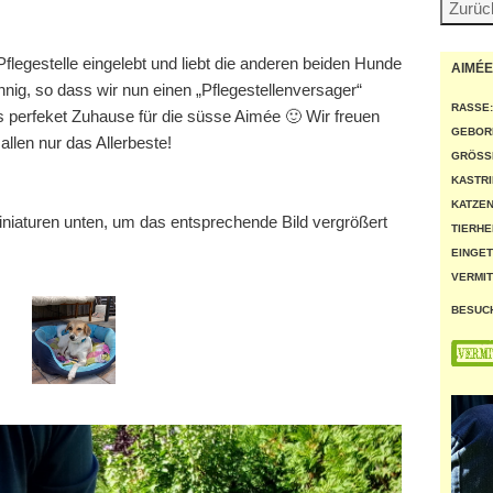
r Pflegestelle eingelebt und liebt die anderen beiden Hunde
AIMÉE
nig, so dass wir nun einen „Pflegestellenversager“
RASSE:
 perfeket Zuhause für die süsse Aimée 🙂 Wir freuen
GEBOR
llen nur das Allerbeste!
GRÖSSE
KASTRI
KATZEN
miniaturen unten, um das entsprechende Bild vergrößert
TIERHE
EINGET
VERMIT
BESUC