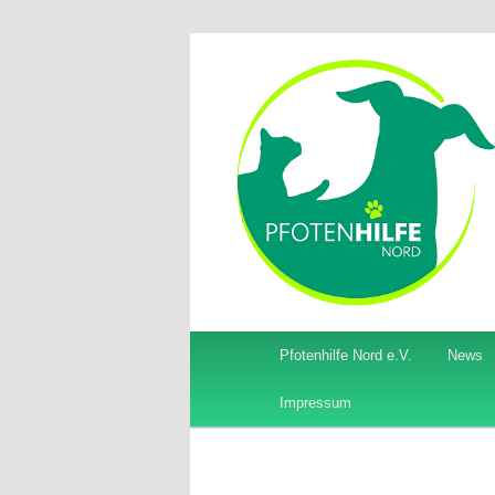
Hilfe für Hunde und Katzen
Pfotenhilfe N
Hauptmenü
Pfotenhilfe Nord e.V.
News
Zum
Zum
Impressum
Inhalt
sekundären
wechseln
Inhalt