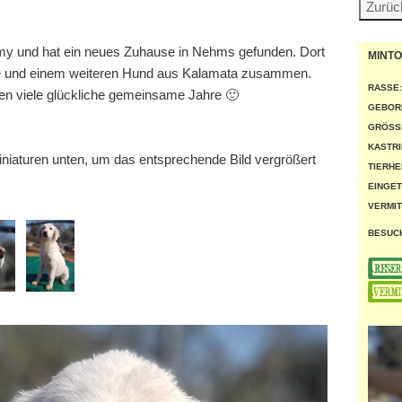
Amy und hat ein neues Zuhause in Nehms gefunden. Dort
MINT
milie und einem weiteren Hund aus Kalamata zusammen.
RASSE:
n viele glückliche gemeinsame Jahre 🙂
GEBOR
GRÖSSE
KASTRI
miniaturen unten, um das entsprechende Bild vergrößert
TIERHE
EINGET
VERMIT
BESUC