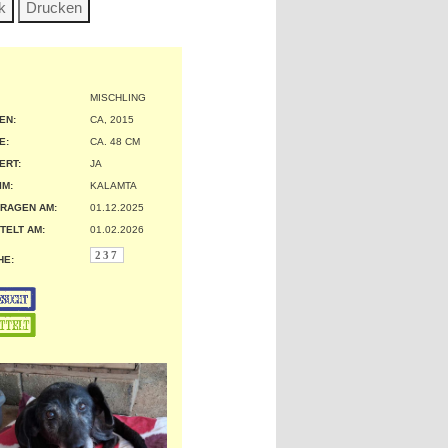
MISCHLING
EN:
CA, 2015
:
CA. 48 CM
ERT:
JA
IM:
KALAMTA
RAGEN AM:
01.12.2025
TELT AM:
01.02.2026
237
HE: