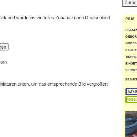
 Glück und wurde ins ein tolles Zuhauae nach Deutschland
PILIA
RASSE:
GEBOR
GRÖSSE
KASTRI
TIERHE
born
EINGET
VERMIT
BESUC
miniaturen unten, um das entsprechende Bild vergrößert