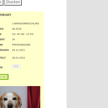
THEART
LABRADORMISCHLING
EN:
08.2018
:
CA- 45 CM - 15 KG
ERT:
JA
IM:
PRIVATABGABE
TRAGEN
29.12.2021
TELT
29.01.2022
722
HE: